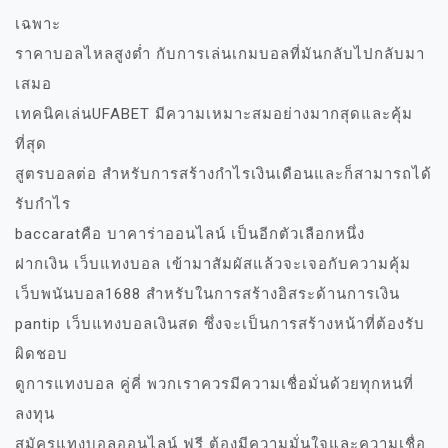
เฉพาะ
ราคาบอลไหลสูงต่ำ กับการเล่นเกมบอลที่มันกลับไปกลับมา
เสมอ
เทคนิคเล่นUFABET มีความเหมาะสมอย่างมากสุดและคุ้ม
ที่สุด
สูตรบอลต่อ สำหรับการสร้างกำไรเงินเดือนและก็สามารถได้
รับกำไร
baccaratคือ บาคาร่าออนไลน์ เป็นอีกตัวเลือกหนึ่ง
ฝากเงิน เว็บแทงบอล เข้ามาสัมผัสแล้วจะเจอกับความคุ้ม
เว็บพนันบอล1688 สำหรับในการสร้างอิสระด้านการเงิน
pantip เว็บแทงบอลเงินสด ซึ่งจะเป็นการสร้างหน้าที่ต้องรับ
ผิดชอบ
ดูการแทงบอล คู่คี่ พวกเราควรมีความเชื่อมั่นด้วยทุกหนที่
ลงทุน
สมัครแทงบอลออนไลน์ ฟรี ต้องมีความมั่นใจและความเชื่อ