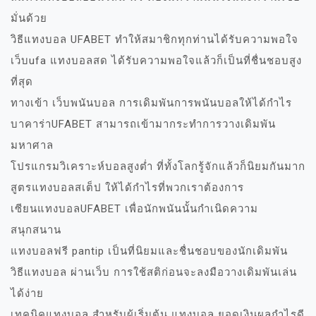
มั่นด้วย
วิธีแทงบอล UFABET ทำให้สมาชิกทุกท่านได้รับความพอใจ
เว็บufa แทงบอลสด ได้รับความพอใจแล้วก็เป็นที่ชื่นชอบสูง
ที่สุด
ทางเข้า เว็บพนันบอล การเดิมพันการพนันบอลให้ได้กำไร
บาคาร่าUFABET สามารถเข้ามากระทำการวางเดิมพัน
มหาศาล
โปรแกรมวิเคราะห์บอลสูงต่ำ ที่ทั้งโลกรู้จักแล้วก็นิยมกันมาก
สูตรแทงบอลสเต็ป ให้ได้กำไรที่พวกเราต้องการ
เซียนแทงบอลUFABET เพื่อนักพนันนั้นกำเนิดความ
สนุกสนาน
แทงบอลฟรี pantip เป็นที่นิยมและชื่นชอบของนักเดิมพัน
วิธีแทงบอล ผ่านเว็บ การใช้สติก่อนจะลงมือวางเดิมพันเล่น
ได้ง่าย
เทคนิคแทงบอล สำหรับผู้เริ่มต้น แทงบอล ยอดเงินผลกำไรดี