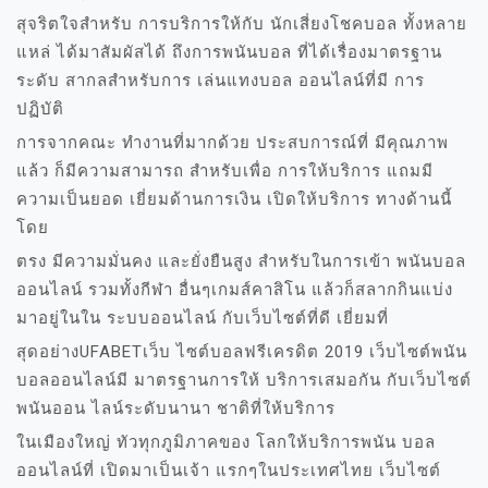
สุจริตใจสำหรับ การบริการให้กับ นักเสี่ยงโชคบอล ทั้งหลาย
แหล่ ได้มาสัมผัสได้ ถึงการพนันบอล ที่ได้เรื่องมาตรฐาน
ระดับ สากลสำหรับการ เล่นแทงบอล ออนไลน์ที่มี การ
ปฏิบัติ
การจากคณะ ทำงานที่มากด้วย ประสบการณ์ที่ มีคุณภาพ
แล้ว ก็มีความสามารถ สำหรับเพื่อ การให้บริการ แถมมี
ความเป็นยอด เยี่ยมด้านการเงิน เปิดให้บริการ ทางด้านนี้
โดย
ตรง มีความมั่นคง และยั่งยืนสูง สำหรับในการเข้า พนันบอล
ออนไลน์ รวมทั้งกีฬา อื่นๆเกมส์คาสิโน แล้วก็สลากกินแบ่ง
มาอยู่ในใน ระบบออนไลน์ กับเว็บไซต์ที่ดี เยี่ยมที่
สุดอย่างUFABETเว็บ ไซต์บอลฟรีเครดิต 2019 เว็บไซต์พนัน
บอลออนไลน์มี มาตรฐานการให้ บริการเสมอกัน กับเว็บไซต์
พนันออน ไลน์ระดับนานา ชาติที่ให้บริการ
ในเมืองใหญ่ ทัวทุกภูมิภาคของ โลกให้บริการพนัน บอล
ออนไลน์ที่ เปิดมาเป็นเจ้า แรกๆในประเทศไทย เว็บไซต์