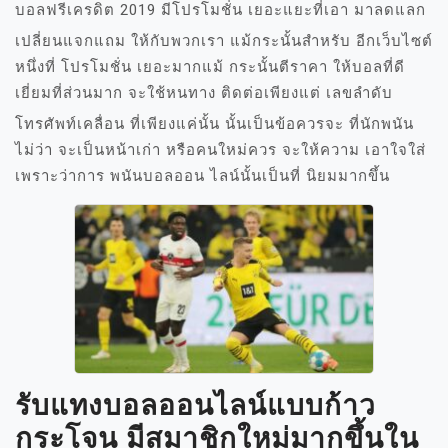
บอลฟรีเครดิต 2019 มีโปรโมชั่น เยอะแยะที่เอา มาลดแลก
เปลี่ยนแจกแถม ให้กับพวกเรา แม้กระนั้นสำหรับ อีกเว็บไซต์
หนึ่งที่ โปรโมชั่น เยอะมากแม้ กระนั้นตีราคา ให้บอลที่ดี
เยี่ยมที่ส่วนมาก จะใช้หนทาง ติดต่อเพียงแต่ เลขลำดับ
โทรศัพท์เคลื่อน ที่เพียงแค่นั้น นั้นเป็นข้อควรจะ ที่นักพนัน
ไม่ว่า จะเป็นหน้าเก่า หรือคนใหม่ควร จะให้ความ เอาใจใส่
เพราะว่าการ พนันบอลออน ไลน์นั้นเป็นที่ นิยมมากขึ้น
รับแทงบอลออนไลน์แบบก้าว
กระโจน มีสมาชิกใหม่มากขึ้นใน