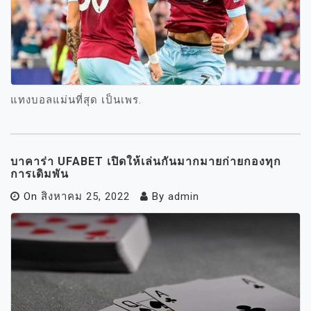
แทงบอลแม่นที่สุด เป็นเพร.
บาคาร่า UFABET เปิดให้เล่นกันมากมายก่ายกองทุก
การเดิมพัน
On
สิงหาคม 25, 2022
By
admin