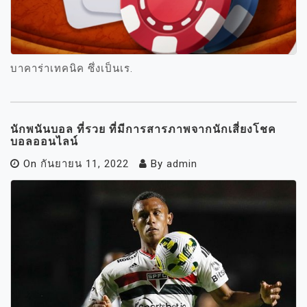
บาคาร่าเทคนิค ซึ่งเป็นเร.
นักพนันบอล ที่รวย ที่มีการสารภาพจากนักเสี่ยงโชค
บอลออนไลน์
On
กันยายน 11, 2022
By
admin