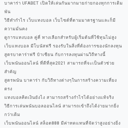
บาคาร่า UFABET เปิดให้เล่นกันมากมายก่ายกองทุกการเดิม
พัน
วิธีทำกำไร เว็บแทงบอล เว็บไซต์ที่ตามมาตรฐานและก็มี
ความมั่นคง
ดูการแทงบอล คู่คี่ ทางเลือกสำหรับผู้เริ่มต้นที่ใช้ทุนไม่สูง
เว็บแทงบอล มีโบนัสฟรี รองรับในสิ่งที่ต้องการของนักลงทุน
สูตรบาคาร่าฟรี ป๋าเซียน กับการลงทุนผ่านวิถีทางนี้
เว็บพนันออนไลน์ ที่ดีที่สุด2021 สามารถที่จะเป็นตัวช่วย
สำคัญ
สูตรพนัน บาคาร่า กับวิถีทางต่างๆในการสร้างความเที่ยง
ตรง
แทงบอลคิดเงินยังไง สามารถสร้างกำไรได้อย่างแท้จริง
วิธีการเล่นพนันบอลออนไลน์ สามารถเข้าถึงได้ง่ายมากยิ่ง
กว่าเดิม
เว็บพนันออนไลน์ สล็อต888 มีค่าทดแทนที่จัดว่าสูงอย่างยิ่ง