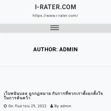
Skip
I-RATER.COM
to
https://www.i-rater.com/
content
Close
Menu
AUTHOR:
ADMIN
เว็บพนันบอล ถูกกฏหมาย กับการที่พวกเราตั้งอกตั้งใจ
ในการค้นคว้า
On
กันยายน 29, 2022
By
admin