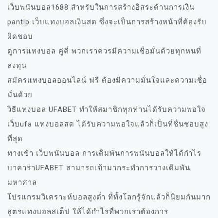
เว็บพนันบอล1688 สำหรับในการสร้างอิสระด้านการเงิน
pantip เว็บแทงบอลเงินสด ซึ่งจะเป็นการสร้างหน้าที่ต้องรับ
ผิดชอบ
ดูการแทงบอล คู่คี่ พวกเราควรมีความเชื่อมั่นด้วยทุกหนที่
ลงทุน
สมัครแทงบอลออนไลน์ ฟรี ต้องมีความมั่นใจและความเชื่อ
มั่นด้วย
วิธีแทงบอล UFABET ทำให้สมาชิกทุกท่านได้รับความพอใจ
เว็บufa แทงบอลสด ได้รับความพอใจแล้วก็เป็นที่ชื่นชอบสูง
ที่สุด
ทางเข้า เว็บพนันบอล การเดิมพันการพนันบอลให้ได้กำไร
บาคาร่าUFABET สามารถเข้ามากระทำการวางเดิมพัน
มหาศาล
โปรแกรมวิเคราะห์บอลสูงต่ำ ที่ทั้งโลกรู้จักแล้วก็นิยมกันมาก
สูตรแทงบอลสเต็ป ให้ได้กำไรที่พวกเราต้องการ