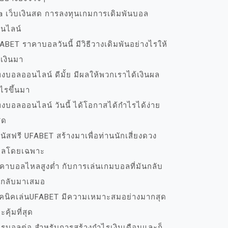
a เว็บเงินสด การลงทุนเกมการเดิมพันบอล
นไลน์
ABET ราคาบอลวันนี้ มีวิธีวางเดิมพันอย่างไรให้
้เงินมา
งบอลออนไลน์ ดีมั้ย มีผลให้พวกเราได้เงินผล
ไรขึ้นมา
งบอลออนไลน์ วันนี้ ได้โอกาสได้กำไรได้ง่าย
สุด
นัสฟรี UFABET สร้างมาเพื่อท่านนักเสี่ยงดวง
อลโดยเฉพาะ
คาบอลไหลสูงต่ำ กับการเล่นเกมบอลที่มันกลับ
กลับมาเสมอ
คนิคเล่นUFABET มีความเหมาะสมอย่างมากสุด
ะคุ้มที่สุด
ตรบอลต่อ สำหรับการสร้างกำไรเงินเดือนและก็