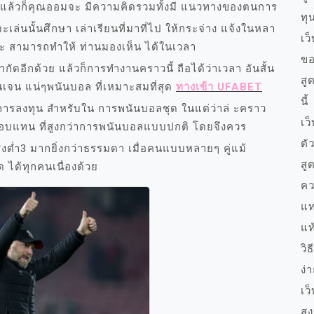
าด แล้วก็คุณออมจะ มีความคิดรวมทั้งมี แนวทางของตนการ
ทุ
จะเล่นนั้นศึกษา เล่าเรียนที่มาที่ไป ให้กระจ่าง แจ้งในหลา
เว
ี้จะ สามารถทำให้ ท่านมองเห็น ได้ในเวลา
ขอ
ำกัดอีกด้วย แล้วก็การทำงานคราวนี้ ถือได้ว่าเวลา อันสั้น
สู
จนเจน แน่ๆพนันบอล ที่เหมาะสมที่สุด
ทางเข้า UFABET
นี้
ว การลงทุน สำหรับใน การพนันบอลชุด ในแต่ว่าล่ ะคราว
เว
ผลตอบแทน ที่สูงกว่าการพนันบอลแบบปกติ โดยจึงควร
ตั
ูงต่ำ3 มากยิ่งกว่าธรรมดา เมื่อคนแบบหลายๆ คู่แม้
สู
ด ได้ทุกคนเนื่องด้วย
คว
แท
แท
วิ
ง่
เว
สู