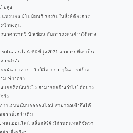
นไม่สูง
็บแทงบอล มีโบนัสฟรี รองรับในสิ่งที่ต้องการ
งนักลงทุน
ตรบาคาร่าฟรี ป๋าเซียน กับการลงทุนผ่านวิถีทาง
็บพนันออนไลน์ ที่ดีที่สุด2021 สามารถที่จะเป็น
วช่วยสำคัญ
ตรพนัน บาคาร่า กับวิถีทางต่างๆในการสร้าง
ามเที่ยงตรง
งบอลคิดเงินยังไง สามารถสร้างกำไรได้อย่าง
้จริง
ธีการเล่นพนันบอลออนไลน์ สามารถเข้าถึงได้
ายมากยิ่งกว่าเดิม
็บพนันออนไลน์ สล็อต888 มีค่าทดแทนที่จัดว่า
งอย่างยิ่งจริงๆ