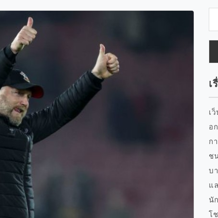
ค้
สำ
เร
เว
อก
กา
ช
บา
แล
นั
โช