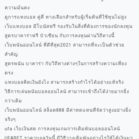
ความมั่นคง
ดูการแทงบอล คู่คี่ ทางเลือกสำหรับผู้เริ่มต้นที่ใช้ทุนไม่สูง
เว็บแทงบอล มีโบนัสฟรี รองรับในสิ่งที่ต้องการของนักลงทุน
สูตรบาคาร่าฟรี ป๋าเซียน กับการลงทุนผ่านวิถีทางนี้
เว็บพนันออนไลน์ ที่ดีที่สุด2021 สามารถที่จะเป็นตัวช่วย
สำคัญ
สูตรพนัน บาคาร่า กับวิถีทางต่างๆในการสร้างความเที่ยง
ตรง
แทงบอลคิดเงินยังไง สามารถสร้างกำไรได้อย่างแท้จริง
วิธีการเล่นพนันบอลออนไลน์ สามารถเข้าถึงได้ง่ายมากยิ่ง
กว่าเดิม
เว็บพนันออนไลน์ สล็อต888 มีค่าทดแทนที่จัดว่าสูงอย่างยิ่ง
จริงๆ
ufa เว็บเงินสด การลงทุนเกมการเดิมพันบอลออนไลน์
UFABET ราคาบอลวันนี้ มีวิธีวางเดิมพันอย่างไรให้ได้เงินมา