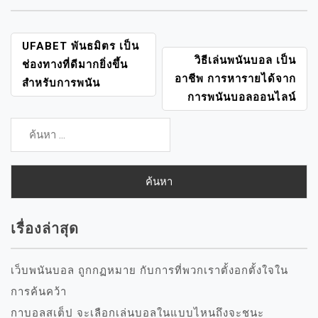
เมนู
UFABET พันธมิตร เป็น
วิธีเล่นพนันบอล เป็น
นำทาง
ช่องทางที่ดีมากยิ่งขึ้น
อาชีพ การหารายได้จาก
เรื่อง
สำหรับการพนัน
การพนันบอลออนไลน์
ค้นหา
สำหรับ:
เรื่องล่าสุด
เว็บพนันบอล ถูกกฏหมาย กับการที่พวกเราตั้งอกตั้งใจใน
การค้นคว้า
กาบอลสเต็ป จะเลือกเล่นบอลในแบบไหนถึงจะชนะ