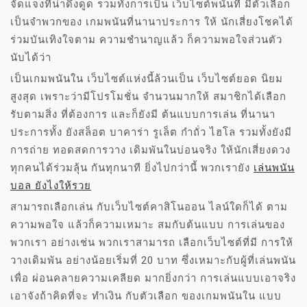
จัดแจงที่น่าดึงดูด รวมทั้งการเป็น เว็บไซต์พนันที่ มีตัวเลือก
เป็นจำพวกของ เกมพนันที่นานาประการ ให้ นักเสี่ยงโชคได้
ร่วมบันเทิงใจตาม ความชำนาญแล้ว ก็ความพอใจส่วนตัว
นับได้ว่า
เป็นเกมพนันใน เว็บไซต์แห่งนี้ล้วนเป็น เว็บไซต์ยอด นิยม
สูงสุด เพราะว่ามีโปรโมชั่น จำนวนมากให้ สมาชิกได้เลือก
รับตามสิ่ง ที่ต้องการ และก็ยังมี ต้นแบบการเล่น ที่นานา
ประการทั้ง ยังสล็อต บาคาร่า รูเล็ต กำถั่ว ไฮโล รวมทั้งยังมี
การถ่าย ทอดสดการวาง เดิมพันในบ่อนจริง ให้นักเสี่ยงดวง
ทุกคนได้ร่วมลุ้น กันทุกนาที ยิ่งไปกว่านี้ พวกเรายัง
เล่นพนัน
บอล ยังไงให้รวย
สามารถเลือกเล่น กับเว็บไซต์คาสิโนออน ไลน์ใดก็ได้ ตาม
ความพอใจ แล้วก็ความเหมาะ สมกับต้นแบบ การเล่นของ
พวกเรา อย่างเช่น พวกเราสามารถ เลือกเว็บไซต์ที่มี การให้
วางเดิมพัน อย่างน้อยเริ่มที่ 20 บาท ซึ่งเหมาะกับผู้ที่เล่นพนัน
เพื่อ ผ่อนคลายความเคลียด มากยิ่งกว่า การเล่นแบบเอาจริง
เอาจังถ้าคิดที่จะ ทำเงิน กับตัวเลือก ของเกมพนันใน แบบ