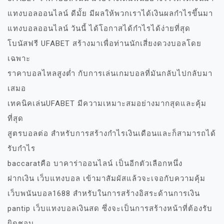
แทงบอลออนไลน์ ดีมั้ย มีผลให้พวกเราได้เงินผลกำไรขึ้นมา
แทงบอลออนไลน์ วันนี้ ได้โอกาสได้กำไรได้ง่ายที่สุด
โบนัสฟรี UFABET สร้างมาเพื่อท่านนักเสี่ยงดวงบอลโดย
เฉพาะ
ราคาบอลไหลสูงต่ำ กับการเล่นเกมบอลที่มันกลับไปกลับมา
เสมอ
เทคนิคเล่นUFABET มีความเหมาะสมอย่างมากสุดและคุ้ม
ที่สุด
สูตรบอลต่อ สำหรับการสร้างกำไรเงินเดือนและก็สามารถได้
รับกำไร
baccaratคือ บาคาร่าออนไลน์ เป็นอีกตัวเลือกหนึ่ง
ฝากเงิน เว็บแทงบอล เข้ามาสัมผัสแล้วจะเจอกับความคุ้ม
เว็บพนันบอล1688 สำหรับในการสร้างอิสระด้านการเงิน
pantip เว็บแทงบอลเงินสด ซึ่งจะเป็นการสร้างหน้าที่ต้องรับ
ผิดชอบ