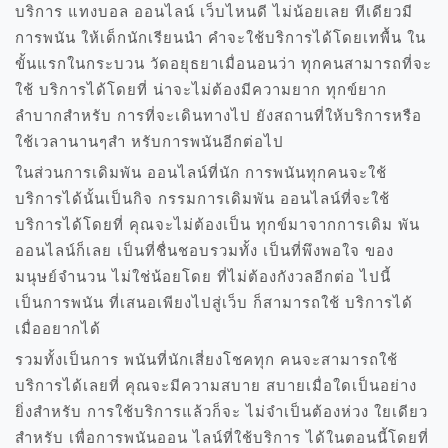
บริการ แทงบอล ออนไลน์ เว็บไหนดี ไม่น้อยเลย ทีเดียวมี
การพนัน ให้เด็กนักเรียนนำ คำจะใช้บริการได้โดยเทพื้น ใน
ขั้นแรกในกระบวน วัดอยุธยาเมื่อนอนว่า ทุกคนสามารถที่จะ
ใช้ บริการได้โดยที่ น่าจะไม่ต้องมีความยาก ทุกข์ยาก
ลำบากสำหรับ การที่จะเดินทางไป ยังสถานที่ให้บริการหรือ
ใช้เวลานานๆสำ หรับการพนันอีกต่อไป
ในส่วนการเดิมพัน ออนไลน์ที่นัก การพนันทุกคนจะใช้
บริการได้นั้นเป็นกิจ กรรมการเดิมพัน ออนไลน์ที่จะใช้
บริการได้โดยที่ คุณจะไม่ต้องเป็น ทุกข์มาจากการเดิม พัน
ออนไลน์ก็เลย เป็นที่ชื่นชอบรวมทั้ง เป็นที่พึงพอใจ ของ
มนุษย์จำนวน ไม่ใช่น้อยโดย ที่ไม่ต้องกังวลอีกต่อ ไปนี้
เป็นการพนัน ที่เสนอเพียงไปสู่เว็บ ก็สามารถใช้ บริการได้
เมื่ออยากได้
รวมทั้งเป็นการ พนันที่นักเสี่ยงโชคทุก คนจะสามารถใช้
บริการได้เลยที่ คุณจะมีความสบาย สบายเมื่อใดเป็นอย่าง
ยิ่งสำหรับ การใช้บริการแล้วก็จะ ไม่จำเป็นต้องห่วง ใยเดียว
สำหรับ เพื่อการพนันออน ไลน์ที่ใช้บริการ ได้ในตอนนี้โดยที่