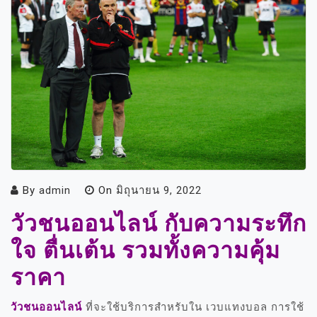
By
admin
On
มิถุนายน 9, 2022
วัวชนออนไลน์ กับความระทึก
ใจ ตื่นเต้น รวมทั้งความคุ้ม
ราคา
วัวชนออนไลน์
ที่จะใช้บริการสำหรับใน เวบแทงบอล การใช้