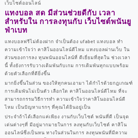
เว็บไซต์ออนไลน์
แทงบอล สด มีส่วนช่วยดีกับ เวลา
สำหรับใน การลงทุนกับ เว็บไซต์พนันยู
ฟ่าเบท
แทงบอลฟรีไม่ต้องฝาก จำเป็นต้อง ufabet แทงบอล ทำ
ความเข้าใจว่า คาสิโนออนไลน์ดีไหม แทงบอลผ่านเว็บ ใน
ส่วนของการลง ทุนพนันออนไลน์ที่ ดีเยี่ยมที่สุดใน ช่วงเวลา
นี้ ทั้งยังการรับวางเดิมพันกับเกม การเดิมพันทุกแบบพร้อม
ด้วยตัวเลือกที่ดียิ่งขึ้น
มากยิ่งขึ้นในส่วน ของให้ทุกคนเอามา ได้กำไรด้วยกฎเกณฑ์
การเดิมพันไม่เป็นตัว เลือกใด คาสิโนออนไลน์ดีไหม ที่จะ
สามารถกรรมวิธีการทำ ความเข้าใจว่าคาสิโนออนไลน์ดี
ไหม เป็นปัญหาแรกๆ ที่คุณได้ยินอยู่เป็น
ประจำถ้าได้เลือกแค่เพียง งานกับเว็บไซต์ พนันที่ดี เป็นจุด
เด่นต่างๆที่ มีอยู่มากมายในการ ลงทุนกับเว็บไซต์ คาสิโน
ออนไลน์ซึ่งเป็นหน ทางในส่วนในการ ลงทุนพนันที่มีความ