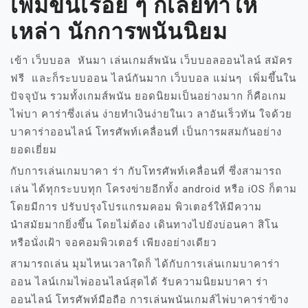
เพิ่มขึ้นเรื่อย ๆ ก็เลยทำให้
เหล่า นักการพนันนิยม
เข้า เว็บบอล หันมา เล่นเกมส์พนัน เว็บบอลออนไลน์ สมัคร
ฟรี และก็ระบบออน ไลน์กันมาก เว็บบอล แม่นๆ เพิ่มขึ้นใน
ปัจจุบัน รวมทั้งเกมส์พนัน ยอดนิยมเป็นอย่างมาก ก็คือเกม
ไพ่บา คาร่าซึ่งเล่น ง่ายทำเงินง่ายในเว ลาอันเร็วทัน ใจด้วย
บาคาร่าออนไลน์ โทรศัพท์เคลื่อนที่ เป็นการผสมกันอย่าง
ยอดเยี่ยม
กับการเล่นเกมบาคา ร่า กับโทรศัพท์เคลื่อนที่ ซึ่งสามารถ
เล่น ได้ทุกระบบทุก โครงข่ายอีกทั้ง android หรือ iOS ก็ตาม
โดยมีการ ปรับปรุงโปรแกรมคอม พิวเตอร์ให้มีความ
นำสมัยมากยิ่งขึ้น โดยไม่ต้อง เดินทางไปยังบ่อนคา สิโน
หรือนั่งเฝ้า จอคอมพิวเตอร์ เพียงอย่างเดียว
สามารถเล่น มุมไหนเวลาใดก็ ได้กับการเล่นเกมบาคาร่า
ออน ไลน์เกมไพ่ออนไลน์สุดได้ รับความนิยมบาคา ร่า
ออนไลน์ โทรศัพท์มือถือ การเล่นพนันเกมส์ไพ่บาคาร่าข้าง