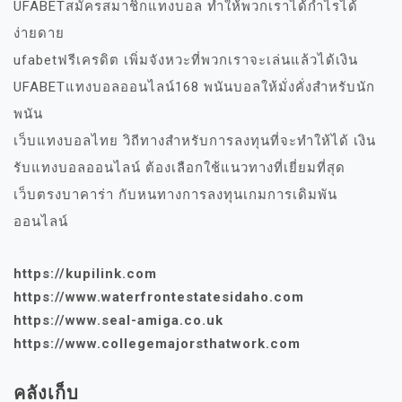
UFABETสมัครสมาชิกแทงบอล ทำให้พวกเราได้กำไรได้
ง่ายดาย
ufabetฟรีเครดิต เพิ่มจังหวะที่พวกเราจะเล่นแล้วได้เงิน
UFABETแทงบอลออนไลน์168 พนันบอลให้มั่งคั่งสำหรับนัก
พนัน
เว็บแทงบอลไทย วิถีทางสำหรับการลงทุนที่จะทำให้ได้ เงิน
รับแทงบอลออนไลน์ ต้องเลือกใช้แนวทางที่เยี่ยมที่สุด
เว็บตรงบาคาร่า กับหนทางการลงทุนเกมการเดิมพัน
ออนไลน์
https://kupilink.com
https://www.waterfrontestatesidaho.com
https://www.seal-amiga.co.uk
https://www.collegemajorsthatwork.com
คลังเก็บ