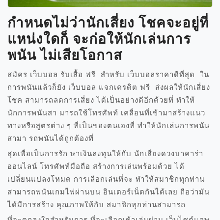
กำหนดไม่ว่านักเสี่ยง โชคจะอยู่ที่
แหน่งใดก็ จะก่อให้นักเล่นการ
พนัน ไม่เสียโอกาส
สมัคร เว็บบอล รับเสื้อ ฟรี สำหรับ เว็บบอลราคาดีที่สุด ใน
การพนันแล้วก็ยัง เว็บบอล แจกเครดิต ฟรี ส่งผลให้นักเสี่ยง
โชค สามารถลดการเสี่ยง ได้เป็นอย่างดีอีกด้วยที่ ทำให้
นักการพนันสา มารถใช้โทรศัพท์ เคลื่อนที่เข้ามาสร้างแนว
ทางหรือสูตรต่าง ๆ ที่เป็นของตนเองที่ ทำให้นักเล่นการพนัน
สามา รถพนันได้ถูกต้องที่
สุดเพื่อเป็นการรัก ษาเงินลงทุนให้กับ นักเสี่ยงดวงบาคาร่า
ออนไลน์ โทรศัพท์มือถือ สร้างการเล่นพร้อมด้วย ได้
เปลี่ยนแปลงโหมด การเลือกเล่นที่จะ ทำให้สมาชิกทุกท่าน
สามารถพนันเกมไพ่ผ่านบน อินเตอร์เน็ตกันได้เลย ถือว่ามัน
ได้มีการสร้าง คุณภาพให้กับ สมาชิกทุกท่านสามารถ