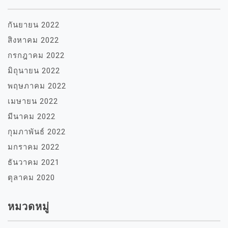
กันยายน 2022
สิงหาคม 2022
กรกฎาคม 2022
มิถุนายน 2022
พฤษภาคม 2022
เมษายน 2022
มีนาคม 2022
กุมภาพันธ์ 2022
มกราคม 2022
ธันวาคม 2021
ตุลาคม 2020
หมวดหมู่