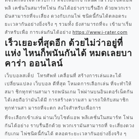
ที่จะตกลงใจสำหรับการ ที่จะเลือกเข้าเล่นผ่าน เว็บไซต์แอพ
พลิ เคชั่นในสมาร์ทโฟน กันได้อย่างราบรื่นอีก ด้วยพวกเรา
มันสามารถที่จะเสี่ยง ดวงกับเกมไพ่ ชนิดนี้กันได้ตลอดระ
ยะเวลากันอย่างยิ่งจริง ๆ รวมทั้ง ยังสามารถที่จะ เข้ามาเริ่ม
สำหรับเพื่อ การเล่นกันได้อย่าง
https://www.i-rater.com
เร็วเยอะที่สุดอีก ด้วยไม่ว่าอยู่ที่
แห่ง ไหนก็พนันกันได้ หมดเลยบา
คาร่า ออนไลน์
เว็บบอลสเต็ป โทรศัพท์ เคลื่อนที่ สร้างการเล่นและได้
เปลี่ยนแปลง เว็บบอล ดีที่สุด โหมดการเลือกเล่น ที่จะทำให้
สมา ชิกทุกท่านสามา รถพนันเกม ไพ่ผ่านบนอินเตอร์เน็ตกัน
ได้เลยถือว่ามันได้มี การสร้างความสา มารถให้กับสมาชิก
ทุกท่านสา มารถที่จะตก ลงใจสำหรับเพื่อการ
ที่จะเลือกเข้าเล่น ผ่านเว็บไซต์แอพ พลิเคชั่นในสมาร์ท โฟน
กันได้อย่าง ราบรื่นอีกด้วย พวกเรามันสามารถที่ จะเสี่ยงดวง
กับเกม ไพ่ชนิดนี้กันได้ ตลอดระยะเวลากันอย่างยิ่งจริง ๆ