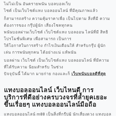
ไม่ไม่เป็น อันตรายพนัน บอลบอลเว็บ
ไซต์ เป็นเว็บไซต์แทง บอลออนไลน์ ที่มีคุณภาพแล้ว
ก็สามารถสร้าง ความคุ้มราคาเพื่อ เป็นไปตาม สิ่งที่มี ความ
ต้องการของ กรุ๊ปผู้นัก เสี่ยงโชคทุกคน
พนันบอลผ่านเว็บไซต์ เว็บไซต์แทง บอลออน ไลน์ที่มี สิทธิ
โปรโมชั่นพิเศษ เพื่อสามารถ เป็นการ
ให้โอกาสในการสร้าง กำไรเงินเดือนให้ สำหรับกรุ๊ป ผู้นัก
เล่น การพนันทุกคน ได้อย่างแน่ แท้พนัน
บอลผ่าน เว็บไซต์ เป็นเว็บไซต์แทง บอลออนไลน์ ที่มีความ
ที่ได้รับความ นิยมสำหรับ ในช่วง
ปัจจุบันนี้ ได้มาก มายก่าย กองและก็
เว็บพนันบอลดีที่สุด
แทงบอลออนไลน์ เว็บไหนดี การ
บริการที่ดีอย่างครบวงจรที่ล้ำยุคเยอะ
ขึ้นเรื่อยๆ แทงบอลออนไลน์มือถือ
แทงบอลออนไลน์ m88 เป็นสิ่งที่กรุ๊ปผู้ นักเสี่ยงดวง แทงบอล