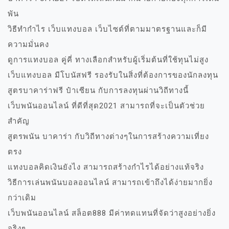
พัน
วิธีทำกำไร เว็บแทงบอล เว็บไซต์ที่ตามมาตรฐานและก็มี
ความมั่นคง
ดูการแทงบอล คู่คี่ ทางเลือกสำหรับผู้เริ่มต้นที่ใช้ทุนไม่สูง
เว็บแทงบอล มีโบนัสฟรี รองรับในสิ่งที่ต้องการของนักลงทุน
สูตรบาคาร่าฟรี ป๋าเซียน กับการลงทุนผ่านวิถีทางนี้
เว็บพนันออนไลน์ ที่ดีที่สุด2021 สามารถที่จะเป็นตัวช่วย
สำคัญ
สูตรพนัน บาคาร่า กับวิถีทางต่างๆในการสร้างความเที่ยง
ตรง
แทงบอลคิดเงินยังไง สามารถสร้างกำไรได้อย่างแท้จริง
วิธีการเล่นพนันบอลออนไลน์ สามารถเข้าถึงได้ง่ายมากยิ่ง
กว่าเดิม
เว็บพนันออนไลน์ สล็อต888 มีค่าทดแทนที่จัดว่าสูงอย่างยิ่ง
จริงๆ