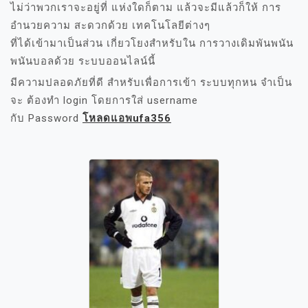
ไม่ว่าพวกเราจะอยู่ที่ แห่งใดก็ตาม แล้วจะมีแล้วก็ให้ การ
อำนวยความ สะดวกด้วย เทคโนโลยีต่างๆ
ที่ได้เข้ามาเป็นส่วน เกี่ยวโยงสำหรับใน การวางเดิมพันพนัน
พนันบอลด้วย ระบบออนไลน์นี้
มีความปลอดภัยที่ดี สำหรับเพื่อการเข้า ระบบทุกหน จำเป็น
จะ ต้องทำ login โดยการใส่ username
กับ Password
โหลดแอพufa356