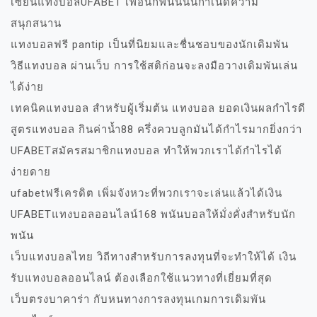
เซียนแทงบอลUFABET เพื่อนักพนันนั้นกำเนิดความ
สนุกสนาน
แทงบอลฟรี pantip เป็นที่นิยมและชื่นชอบของนักเดิมพัน
วิธีแทงบอล ผ่านเว็บ การใช้สติก่อนจะลงมือวางเดิมพันเล่น
ได้ง่าย
เทคนิคแทงบอล สำหรับผู้เริ่มต้น แทงบอล ยอดเงินผลกำไรดี
สูตรแทงบอล กินค่าน้ำ88 ครึ่งควบลูกมันได้กำไรมากยิ่งกว่า
UFABETสมัครสมาชิกแทงบอล ทำให้พวกเราได้กำไรได้
ง่ายดาย
ufabetฟรีเครดิต เพิ่มจังหวะที่พวกเราจะเล่นแล้วได้เงิน
UFABETแทงบอลออนไลน์168 พนันบอลให้มั่งคั่งสำหรับนัก
พนัน
เว็บแทงบอลไทย วิถีทางสำหรับการลงทุนที่จะทำให้ได้ เงิน
รับแทงบอลออนไลน์ ต้องเลือกใช้แนวทางที่เยี่ยมที่สุด
เว็บตรงบาคาร่า กับหนทางการลงทุนเกมการเดิมพัน