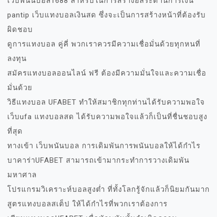
เว็บพนันบอล1688 สำหรับในการสร้างอิสระด้านการเงิน
pantip เว็บแทงบอลเงินสด ซึ่งจะเป็นการสร้างหน้าที่ต้องรับ
ผิดชอบ
ดูการแทงบอล คู่คี่ พวกเราควรมีความเชื่อมั่นด้วยทุกหนที่
ลงทุน
สมัครแทงบอลออนไลน์ ฟรี ต้องมีความมั่นใจและความเชื่อ
มั่นด้วย
วิธีแทงบอล UFABET ทำให้สมาชิกทุกท่านได้รับความพอใจ
เว็บufa แทงบอลสด ได้รับความพอใจแล้วก็เป็นที่ชื่นชอบสูง
ที่สุด
ทางเข้า เว็บพนันบอล การเดิมพันการพนันบอลให้ได้กำไร
บาคาร่าUFABET สามารถเข้ามากระทำการวางเดิมพัน
มหาศาล
โปรแกรมวิเคราะห์บอลสูงต่ำ ที่ทั้งโลกรู้จักแล้วก็นิยมกันมาก
สูตรแทงบอลสเต็ป ให้ได้กำไรที่พวกเราต้องการ