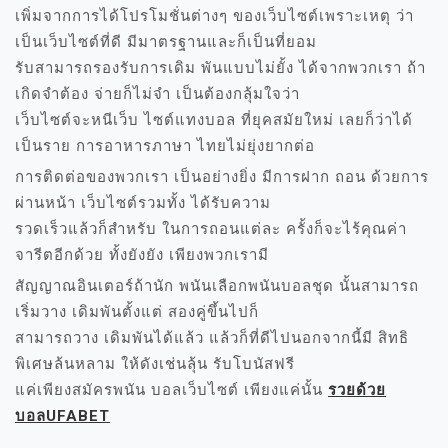
เพิ่มจากการได้โปรโมชั่นต่างๆ ของเว็บไซต์เพราะเหตุ ว่า
เป็นเว็บไซต์ที่ดี มีมาตรฐานและก็เป็นที่ยอม
รับสามารถรองรับการเดิม พันแบบไม่ยั้ง ได้จากพวกเรา ถ้า
เกิดจำต้อง จ่ายก็ไม่จำ เป็นต้องกลุ้มใจว่า
เว็บไซต์จะหนีเว็บ ไซต์แทงบอล ที่ยุคสมัยใหม่ เลยก็ว่าได้
เป็นราย การอาหารภาษา ไทยไม่ยุ่งยากต่อ
การติดต่อของพวกเรา เป็นอย่างยิ่ง มีการฝาก ถอน ด้วยการ
ผ่านหน้า เว็บไซต์รวมทั้ง ได้รับความ
รวดเร็วแล้วก็สำหรับ ในการถอนแต่ละ ครั้งก็จะไร้คุณค่า
จารีตอีกด้วย ทั้งยังยัง เพียงพวกเรามี
สัญญาณอินเตอร์ถ้านัก พนันเลือกพนันบอลชุด นั้นสามารถ
เริ่มวาง เดิมพันตั้งแต่ สองคู่ขึ้นไปก็
สามารถวาง เดิมพันได้แล้ว แล้วก็ที่ดีไปนอกจากนี้มี สิทธิ
พิเศษล้นหลาม ให้ดังเช่นลุ้น รับโบนัสฟรี
แค่เพียงสมัครพนัน บอลเว็บไซต์ เพียงแค่นั้น
รวยด้วย
บอลUFABET