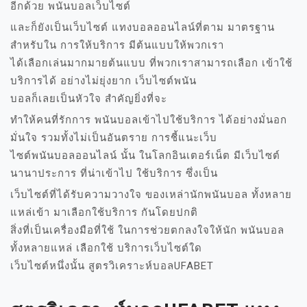
อีกด้วย พนันบอลเว็บไซต์
และก็ยังเป็นเว็บไซต์ แทงบอลออนไลน์ที่ตาม มาตรฐาน
สำหรับใน การให้บริการ มีต้นแบบให้พวกเรา
ได้เลือกเล่นมากมายต้นแบบ ที่พวกเราสามารถเลือก เข้าใช้
บริการได้ อย่างไม่ยุ่งยาก เว็บไซต์พนัน
บอลก็เลยเป็นหัวใจ สำคัญยิ่งที่จะ
ทำให้คนที่รักการ พนันบอลเข้าไปใช้บริการ ได้อย่างมั่นอก
มั่นใจ รวมทั้งไม่เป็นอันตราย การชี้แนะเว็บ
ไซต์พนันบอลออนไลน์ นั้น ในโลกอินเตอร์เน็ต มีเว็บไซต์
นานาประการ ที่น่าเข้าไป ใช้บริการ ซึ่งเป็น
เว็บไซต์ที่ได้รับความวางใจ ของเหล่านักพนันบอล ทั้งหลาย
แหล่เข้า มาเลือกใช้บริการ กันโดยปกติ
สิ่งที่เป็นเครื่องมือที่ใช้ ในการช่วยตกลงใจให้นัก พนันบอล
ทั้งหลายแหล่ เลือกใช้ บริการเว็บไซต์ใด
เว็บไซต์หนึ่งนั้น สูตรวิเคราะห์บอลUFABET