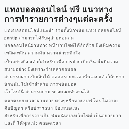
แทงบอลออนไลน์ ฟรี แนวทาง
การทำรายการต่างๆแต่ละครั้ง
แทงบอลออนไลน์แนะนำ รวมทั้งนักพนัน แทงบอลออนไลน์
pantip สามารถได้รับดูถ่ายทอดสด
บอลออนไลน์ผ่านทาง หน้าเว็บไซต์ได้อีกด้วย ยิ่งเพิ่มความ
เพลิดเพลิน ความมัน ความน่าระทึกใจ
เป็นอย่างยิ่ง แล้วก็สำหรับ เพื่อการฝากเบิกเงิน นั้นมีความ
สบายอย่าง ยิ่งเพราะว่าเหล่าคอบอล
สามารถฝากเบิกเงินได้ ตลอดระยะเวลานั้นเอง แล้วก็ถ้าหาก
นักพนัน ไม่เข้าสำหรับ การพนันบอล
เว็บไซต์นี้ สามารถถาม ทางคณะทำงานได้
ตลอดระยะเวลาผ่านทาง ต่างๆหรือทางเบอร์โทร ไม่ว่าจะ
คือปัญหา หรือปรารถนา ข้อเสนอแนะ
สำหรับเพื่อการวางเดิม พันพนันบอลเว็บไซต์ เป็นอย่างมาก
และก็ ได้ทุกแห่ง ตลอดเวลา