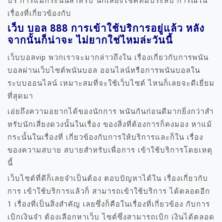
บริ การแม้กระนั้นสำหรับ นักเสี่ยงโชคที่มีประสบ การณ์ใน
เรื่องที่เกี่ยวข้องกับ
เว็บ บอล 888 การเข้าใช้บริการอยู่แล้ว หลัง
จากนั้นก็น่าจะ ไม่ยากใช่ไหมล่ะวันนี้
เว็บบอลvip พวกเราจะมากล่าวถึงใน เรื่องเกี่ยวกับการพนัน
บอลผ่านเว็บไซต์พนันบอล ออนไลน์หรือการพนันบอลใน
ระบบออนไลน์ เหมาะสมที่จะใช้เว็บไซต์ ไหนก็เลยจะดีเยี่ยม
ที่สุดมา
เอ่ยถึงความอยากได้ของนักการ พนันกันก่อนดีมากยิ่งกว่าสำ
หรับนักเสี่ยงดวงนั้นในเรื่อง ของสิ่งที่ต้องการก็คงมอง หาแม้
กระนั้นในเรื่องที่ เกี่ยวข้องกับการให้บริการและก็ใน เรื่อง
ของความสบาย สบายสำหรับเพื่อการ เข้าใช้บริการโดยเหตุ
นี้
เว็บไซต์ที่ดีก็เลยจำเป็นต้อง ตอบปัญหาได้ใน เรื่องเกี่ยวกับ
การ เข้าใช้บริการแล้วก็ สามารถเข้าใช้บริการ ได้ตลอดอีก
1 เรื่องที่เป็นสิ่งสำคัญ เลยซึ่งก็คือในเรื่องที่เกี่ยวข้อง กับการ
เบิกเงินจำ ต้องเลือกหาเว็บ ไซต์ซึ่งสามารถเบิก เงินได้ตลอด