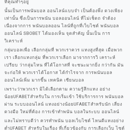
ที่คุณทำๆอยู่
นั้นเป็นการพนันบอล ออนไลน์แบบจำ เป็นต้องพึ่ง ดวงเพียง
เท่านั้น ซึ่งเป็นการพนัน บอลออนไลน์ ที่ไม่เช็ดถ จำต้อง
เนื่องจากการ พนันบอลออน ไลน์ที่ถูกที่เว็บไซต์ พนันบอล
ออนไลน์ SBOBET ได้มองเห็น จุดสำคัญ นั้นเป็น การ
วิเคราะห์
กลุ่มบอลเพื่อ เลือกกลุ่มที่ พวกเราควร แทงสูงที่สุด เมื่อพวก
เรา เลือกแทงกลุ่ม ที่พวกเราเลือก มาจากการวิ เคราะห์
เปรียบ ว่ากลุ่มไหน ที่ได้โอกาสที่ จะชนะมากยิ่ง กว่ากัน มัน
จะก่อให้ พวกเราได้โอกาส ได้กำไรจาก การพนันบอล
ออนไลน์เพิ่ม มากขึ้น เทคนิค เซียนบอล
เพราะว่าพวกเรา มิได้เลือกตาม ความรู้สึกแทง อย่าง
น้อยUFABETสำหรับใน การเริ่มเข้า ใช้บริการการ พนันบอล
ผ่าน ระบบออนไลน์ แทงอย่างน้อยUFABETสำหรับนัก เสี่ยง
ดวงมือ ใหม่ที่ต้อง การเข้าทำพนัน บอลในระบบ ออนไลน์
และไม่ทราบดีว่า ควรทำพนัน บอลเว็บไซต์ ไหนดีแทงอย่าง
ต่ำUFABET สำหรับในเรื่อง ที่เกี่ยวข้องกับ การเลือกเว็บ ไซต์