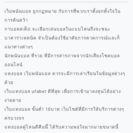
เว็บพนันบอล ถูกกฏหมาย กับการที่พวกเราตั้งอกตั้งใจใน
การค้นคว้า
กาบอลสเต็ป จะเลือกเล่นบอลในแบบไหนถึงจะชนะ
บาคาร่าเทคนิค จำเป็นต้องใช้อาศัยการคาดการณ์และก็
แนวทางต่างๆ
นักพนันบอล ที่รวย ที่มีการสารภาพจากนักเสี่ยงโชคบอล
ออนไลน์
แทงบอล เว็บพนันบอล ควรจะมีการเล่าเรียนในข้อมูลต่างๆ
ด้วย
เว็บแทงบอล ufabet ดีที่สุด เพื่อการเข้ามาลงทุนได้อย่าง
ง่ายดาย
เว็บแทงบอล ขั้นต่ำ 10บาท เว็บไซต์ที่มีการให้บริการต่างๆ
ครบวงจร
แทงบอลคู่ไหนดีคืนนี้ ได้รับความพอใจมากมายขนาดนี้