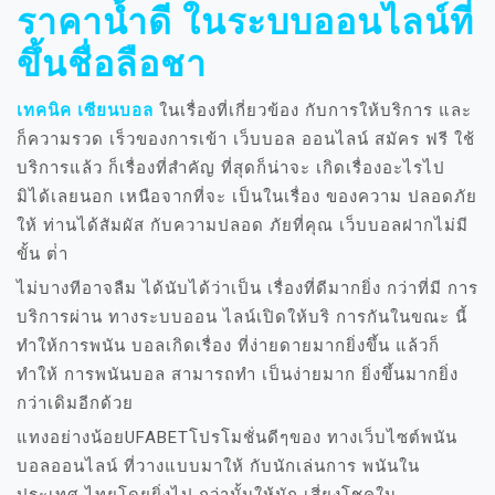
ราคาน้ำดี ในระบบออนไลน์ที่
ขึ้นชื่อลือชา
เทคนิค เซียนบอล
ในเรื่องที่เกี่ยวข้อง กับการให้บริการ และ
ก็ความรวด เร็วของการเข้า เว็บบอล ออนไลน์ สมัคร ฟรี ใช้
บริการแล้ว ก็เรื่องที่สำคัญ ที่สุดก็น่าจะ เกิดเรื่องอะไรไป
มิได้เลยนอก เหนือจากที่จะ เป็นในเรื่อง ของความ ปลอดภัย
ให้ ท่านได้สัมผัส กับความปลอด ภัยที่คุณ เว็บบอลฝากไม่มี
ขั้น ต่ํา
ไม่บางทีอาจลืม ได้นับได้ว่าเป็น เรื่องที่ดีมากยิ่ง กว่าที่มี การ
บริการผ่าน ทางระบบออน ไลน์เปิดให้บริ การกันในขณะ นี้
ทำให้การพนัน บอลเกิดเรื่อง ที่ง่ายดายมากยิ่งขึ้น แล้วก็
ทำให้ การพนันบอล สามารถทำ เป็นง่ายมาก ยิ่งขึ้นมากยิ่ง
กว่าเดิมอีกด้วย
แทงอย่างน้อยUFABETโปรโมชั่นดีๆของ ทางเว็บไซต์พนัน
บอลออนไลน์ ที่วางแบบมาให้ กับนักเล่นการ พนันใน