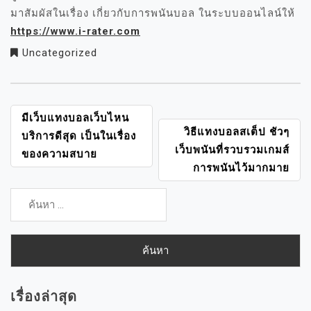
มาสัมผัสในเรื่อง เกี่ยวกับการพนันบอล ในระบบออนไลน์ให้
https://www.i-rater.com
Uncategorized
เมนู
มีเว็บแทงบอลเว็บไหน
วิธีแทงบอลสเต็ป ชัวๆ
นำทาง
บริการดีสุด เป็นในเรื่อง
เว็บพนันที่รวบรวมเกมส์
เรื่อง
ของความสบาย
การพนันไว้มากมาย
ค้นหา
สำหรับ:
เรื่องล่าสุด