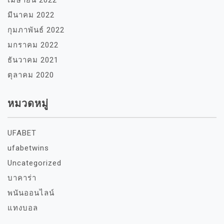
มีนาคม 2022
กุมภาพันธ์ 2022
มกราคม 2022
ธันวาคม 2021
ตุลาคม 2020
หมวดหมู่
UFABET
ufabetwins
Uncategorized
บาคาร่า
พนันออนไลน์
แทงบอล