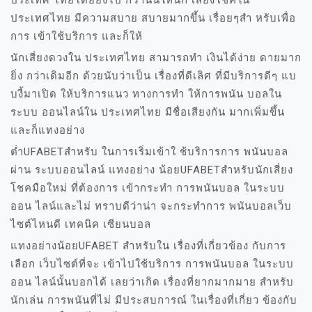
ประเทศ ไทยโดยยิ่งไป กว่านั้นให้นัก เสี่ยงโชคใน
ประเทศไทย มีความสบาย สบายมากขึ้น เรื่อยๆสำ หรับเพื่อ
การ เข้าใช้บริการ และก็ให้
นักเสี่ยงดวงใน ประเทศไทย สามารถทำ เงินได้ง่าย ดายมาก
ยิ่ง กว่าเดิมอีก ด้วยนับว่าเป็น เรื่องที่ดีเลิศ ที่มีบริการดีๆ แบ
บงี้มาเปิด ให้บริการแนว ทางการทำ ให้การพนัน บอลใน
ระบบ ออนไลน์ใน ประเทศไทย มีชื่อเสียงกัน มากเพิ่มขึ้น
และก็แทงอย่าง
ต่ำUFABETสำหรับ ในการเริ่มเข้าใ ช้บริการการ พนันบอล
ผ่าน ระบบออนไลน์ แทงอย่าง น้อยUFABETสำหรับนักเสี่ยง
โชคมือใหม่ ที่ต้องการ เข้ากระทำ การพนันบอล ในระบบ
ออน ไลน์และไม่ ทราบดีว่าน่า จะกระทำการ พนันบอลเว็บ
ไซต์ไหนดี เทคนิค เซียนบอล
แทงอย่างน้อยUFABET สำหรับใน เรื่องที่เกี่ยวข้อง กับการ
เลือก เว็บไซต์ที่จะ เข้าไปใช้บริการ การพนันบอล ในระบบ
ออน ไลน์นั้นบอกได้ เลยว่าเกิด เรื่องที่ยากมากมาย สำหรับ
นักเล่น การพนันที่ไม่ มีประสบการณ์ ในเรื่องที่เกี่ยว ข้องกับ