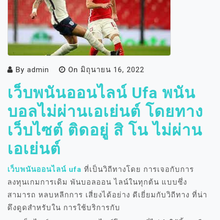
By
admin
On
มิถุนายน 16, 2022
เว็บพนันออนไลน์ Ufa พนัน
บอลไม่ผ่านเอเย่นต์ โดยทาง
เว็บไซต์ ติดอยู่ สิ โน ไม่ผ่าน
เอเย่นต์
เว็บพนันออนไลน์ ufa
ที่เป็นวิถีทางโดย การเจอกับการ
ลงทุนเกมการเดิม พันบอลออน ไลน์ในทุกต้น แบบซึ่ง
สามารถ หลบหลีกการ เสี่ยงได้อย่าง ดีเยี่ยมกับวิถีทาง ที่น่า
ดึงดูดสำหรับใน การใช้บริการกับ