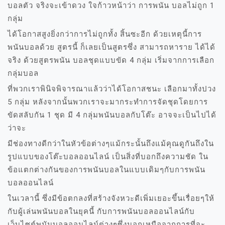
บอลตัว จริงจะเข้าดวง ใจก้าวหน้าว่า การพนัน บอลไม่ถูก 1
กลุ่ม
ได้โอกาสสูงยิ่งกว่าการไม่ถูกทั้ง สิ้นซะอีก ด้วยเหตุนี้การ
พนันบอลด้วย สูตรนี้ ก็เลยเป็นสูตรซึ่ง สามารถหาราย ได้ได้
จริง ด้วยสูตรพนัน บอลชุดแบบขัด 4 กลุ่ม เริ่มจากการเลือก
กลุ่มบอล
ที่พวกเราพินิจพิจารณาแล้วว่าได้โอกาสชนะ เลือกมาทั้งปวง
5 กลุ่ม หลังจากนั้นพวกเราจะมากระทำการจัดชุดโดยการ
ขัดสลับกัน 1 ชุด มี 4 กลุ่มพนันบอลกับโต๊ะ อาจจะเป็นไปได้
ว่าจะ
มีช่องทางดีกว่าในหัวข้อต่างๆแม้กระนั้นถึงแม้คุณดูกันถึงใน
รูปแบบของโต๊ะบอลออนไลน์ เป็นสิ่งที่บอกถึงความชัด ใน
ข้อแตกต่างกันของการพนันบอลในแบบเดิมๆกับการพนัน
บอลออนไลน์
ในเวลานี้ ซึ่งมีข้อตกลงที่สร้างจังหวะดีเพิ่มเยอะขึ้นเรื่อยๆให้
กับผู้เล่นพนันบอลในยุคนี้ กับการพนันบอลออนไลน์กับ
เว็บไซต์พนันบอลออนไลน์ต่างๆซึ่งนอกเหนือจากการที่จะ