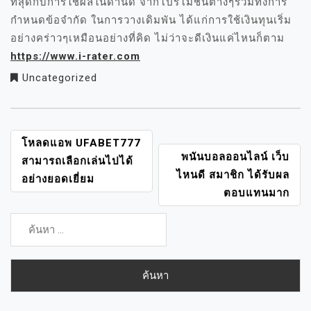
ที่สุดกับการใช้ผลในด้านดี จากโปรโมชั่นต่างๆรวมทั้งการ
กำหนดข้อจำกัด ในการวางเดิมพัน ได้แก่การใช้เงินทุนเริ่ม
อย่างคร่าวๆเหมือนอย่างที่คิด ไม่ว่าจะดีเงินแค่ไหนก็ตาม
https://www.i-rater.com
Uncategorized
เมนู
โหลดแอพ UFABET777
พนันบอลออนไลน์ เว็บ
นำทาง
สามารถเลือกเล่นไปได้
ไหนดี สมาชิก ได้รับผล
เรื่อง
อย่างยอดเยี่ยม
ตอบแทนมาก
ค้นหา
สำหรับ: