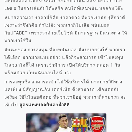
เล่นบอลต่อ แม้กระนั้นแม้ ราคาบวกมัน คือราคาด้อย กว่า
เลข 0 ในการเล่นกับโต๊ะหรือ คนใดที่เล่นพนัน บอลกับโต๊ะ
หมายความว่า ราคานี้ก็คือ ราคาขาว ที่พวกเรามัก รู้สึกว่าดี
เพราะว่าซึ่งก็คือ ถ้าไม่ยิง พวกเราก็ไม่เสีย พนันบอล
กับUFABET เพราะว่าด้วยเว็บไซต์ มีมาตรฐาน มีแนวทาง ให้
พวกเราใช้ใน
ลัษณะของ การลงทุน ที่จะพนันบอล มีแบบอย่างให้ พวกเรา
ได้เลือก มากมายแบบอย่าง แล้วก็จะสามารถ เข้าไปลงทุน
ในเวลาใดก็ได้ เพราะว่ามีการ เปิดให้บริการ ตลอด 1 วัน
พร้อมด้วย เว็บพนันออนไลน์ ufa
การลงทุนซึ่ง สามารถเข้า ไปใช้บริการได้ มากมายวิถีทาง
แค่เพียง มีสัญญาณอิน เตอร์เน็ต ซึ่งสามารถ เชื่อมต่อกับ
เครื่อง ใช้ไม้สอยติดต่อ ที่พวกเรามีอยู่ พวกเราก็สามารถ จะ
เข้าไป
สูตรแทงบอลกินค่าน้ำ88