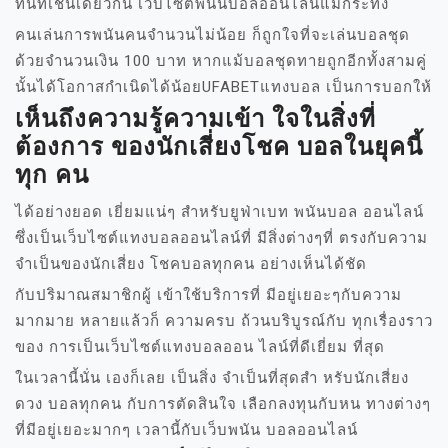
ทันทีเช่นเดียวกัน เว็บไซต์พนันบอลออนไลน์แม้กระทั้ง
คนเล่นการพนันคนจำนวนไม่น้อย ก็ถูกใจที่จะเล่นบอลชุด
ด้วยจำนวนเงิน 100 บาท หากแม้บอลชุดทายถูกอีกทั้งสามคู่
นั้นได้โอกาสกำเนิดได้น้อยUFABETแทงบอล เป็นการบอกให้
เห็นถึงความรู้ความเข้า ใจในสิ่งที่
ต้องการ ของนักเสี่ยงโชค บอลในยุคนี้
ทุก คน
ได้อย่างยอด เยี่ยมแน่ๆ สำหรับยูฟ่าเบท พนันบอล ออนไลน์
ซึ่งเป็นเว็บไซต์แทงบอลออนไลน์ที่ มีสิ่งต่างๆที่ ตรงกับความ
จำเป็นของนักเสี่ยง โชคบอลทุกคน อย่างเห็นได้ชัด
กับปริมาณสมาชิกผู้ เข้าใช้บริการที่ มีอยู่เยอะๆกับความ
มากมาย หลายแล้วก็ ความครบ ถ้วนบริบูรณ์กับ ทุกเรื่องราว
ของ การเป็นเว็บไซต์แทงบอลออน ไลน์ที่ดีเยี่ยม ที่สุด
ในเวลานี้นั่น เองก็เลย เป็นสิ่ง จำเป็นที่สุดสำ หรับนักเสี่ยง
ดวง บอลทุกคน กับการตัดสินใจ เลือกลงทุนกับหน ทางต่างๆ
ที่มีอยู่เยอะมากๆ เวลานี้กับเว็บพนัน บอลออนไลน์