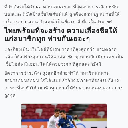
ที่กำ ลังจะได้รับผล ตอบแทนเยอะ ที่สุดจากการเลือกพนัน
บอลและ ก็ยังเป็นเว็บไซต์พนันที่ ถูกต้องตามกฎ หมายที่ให้
บริการอย่างแม่น ยำและก็เป็นที่แรก ที่เดียวในประเทศ
ไทยพร้อมที่จะสร้าง ความเลื่องชื่อให้
แก่สมาชิกทุก ท่านกันเยอะๆ
และก็ยังเป็น เว็บไซต์ที่มีเรท ราคาที่สูงสุดกว่า ตามตลาด
แล้ว ก็ยังสร้างจุด เด่นให้แก่สมาชิก ทุกท่านอีกเพียบเลย เป็น
เว็บไซต์พนันออน ไลน์ที่ครบวงจร ที่สุดและก็ยังมี
อัตราการชำระเงิน สูงสุดอีกด้วยทำให้ สมาชิกทุกท่าน
สามารถมั่นอกมั่น ใจได้เลยแล้วก็ยัง มีภาษาที่รองรับถึง 12
ภาษา ที่จะทำให้สมาชิกทุก ท่านได้รับความสนอง ตอบอย่าง
ถูกจุด