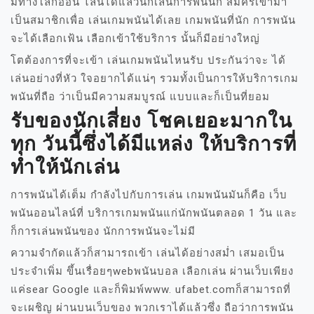
มทางโลกออน ไลน์ได้แล้วนักเล่นการพนันก็ สมัครเข้ามา
เป็นสมาชิกเพื่อ เล่นเกมพนันได้เลย เกมพนันที่นัก การพนัน
จะได้เลือกเฟ้น เลือกเข้าใช้บริการ นั้นก็มีอย่างใหญ่
โตต้องการที่จะเข้า เล่นเกมพนันไหนรับ ประกันว่าจะ ได้
เล่นอย่างที่หัว ใจอยากได้แน่ๆ รวมทั้งเป็นการให้บริการเกม
พนันที่ถือ ว่าเป็นมีความสมบูรณ์ แบบและก็เป็นที่ยอม
รับของนักเสี่ยง โชคเยอะมากใน
ทุก วันนี้ซึ่งได้มีแหล่ง ให้บริการที่
ทำให้นักเล่น
การพนันได้เต็ม กำลังไปกับการเล่น เกมพนันมันก็คือ เว็บ
พนันออนไลน์ที่ บริการเกมพนันแก่นักพนันตลอด 1 วัน และ
ก็การเล่นพนันของ นักการพนันจะไม่มี
ความจำกัดแล้วก็สามารถเข้า เล่นได้อย่างสม่ำ เสมอเป็น
ประจำเพิ่ม ขึ้นเรื่อยๆwebพนันบอล เลือกเล่น ผ่านเว็บเพียง
แค่sear Google และก็พิมพ์www. ufabet.comก็สามารถที่
จะเผชิญ ผ่านบนเว็บของ พวกเราได้แล้วซึ่ง ถือว่าการพนัน