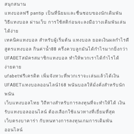
สนุกสนาน
แทงบอลฟรี pantip เป็นที่นิยมและชื่นชอบของนักเดิมพัน
วิธีแทงบอล ผ่านเว็บ การใช้สติก่อนจะลงมือวางเดิมพันเล่น
ได้ง่าย
เทคนิคแทงบอล สำหรับผู้เริ่มต้น แทงบอล ยอดเงินผลกำไรดี
สูตรแทงบอล กินค่าน้ำ88 ครึ่งควบลูกมันได้กำไรมากยิ่งกว่า
UFABETสมัครสมาชิกแทงบอล ทำให้พวกเราได้กำไรได้
ง่ายดาย
ufabetฟรีเครดิต เพิ่มจังหวะที่พวกเราจะเล่นแล้วได้เงิน
UFABETแทงบอลออนไลน์168 พนันบอลให้มั่งคั่งสำหรับนัก
พนัน
เว็บแทงบอลไทย วิถีทางสำหรับการลงทุนที่จะทำให้ได้ เงิน
รับแทงบอลออนไลน์ ต้องเลือกใช้แนวทางที่เยี่ยมที่สุด
เว็บตรงบาคาร่า กับหนทางการลงทุนเกมการเดิมพัน
ออนไลน์