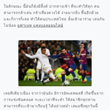
ในลักษณะ นี้มันก็ยังมีลิ้งค์ ปากทางเข้า ที่จะทำให้ทุก คน
สามารถกล้าเล่น กล้าเสี่ยงดวงได้ ง่ายมากยิ่ง ขึ้นอีกด้วย
และก็การก็เลย ทำให้คนประเทศไทย นั้นเข้ามาร่วม เล่นกัน
ไม่น้อย
ยูฟ่าเบท แทงบอลออนไลน์
เลยทีเดียวเนื่อง จากว่ามันยัง มีการอัพเดทผลที่ เกิดขึ้นจาก
การแข่งขันตลอด ระยะเวลาที่จะทำ ให้สมาชิกทุกท่าน
สามารถที่จะเข้ามาเรียนรู้ ได้อย่างสม่ำ เสมอซึ่งทุกวันนี้