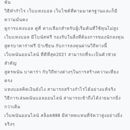
พัน
วิธีทำกำไร เว็บแทงบอล เว็บไซต์ที่ตามมาตรฐานและก็มี
ความมั่นคง
ดูการแทงบอล คู่คี่ ทางเลือกสำหรับผู้เริ่มต้นที่ใช้ทุนไม่สูง
เว็บแทงบอล มีโบนัสฟรี รองรับในสิ่งที่ต้องการของนักลงทุน
สูตรบาคาร่าฟรี ป๋าเซียน กับการลงทุนผ่านวิถีทางนี้
เว็บพนันออนไลน์ ที่ดีที่สุด2021 สามารถที่จะเป็นตัวช่วย
สำคัญ
สูตรพนัน บาคาร่า กับวิถีทางต่างๆในการสร้างความเที่ยง
ตรง
แทงบอลคิดเงินยังไง สามารถสร้างกำไรได้อย่างแท้จริง
วิธีการเล่นพนันบอลออนไลน์ สามารถเข้าถึงได้ง่ายมากยิ่ง
กว่าเดิม
เว็บพนันออนไลน์ สล็อต888 มีค่าทดแทนที่จัดว่าสูงอย่างยิ่ง
จริงๆ