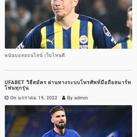
พนันบอลออนไลน์ เว็บไหนดี.
UFABET วิธีสมัคร ผ่านทางระบบโทรศัพท์มือถือสมาร์ท
โฟนทุกรุ่น
On
มกราคม 19, 2022
By
admin