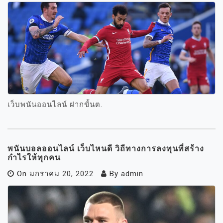
เว็บพนันออนไลน์ ฝากขั้นต.
พนันบอลออนไลน์ เว็บไหนดี วิถีทางการลงทุนที่สร้าง
กำไรให้ทุกคน
On
มกราคม 20, 2022
By
admin