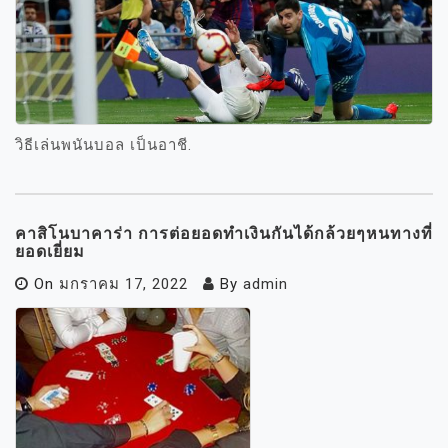
วิธีเล่นพนันบอล เป็นอาชี.
คาสิโนบาคาร่า การต่อยอดทำเงินกันได้กล้วยๆหนทางที่
ยอดเยี่ยม
On
มกราคม 17, 2022
By
admin