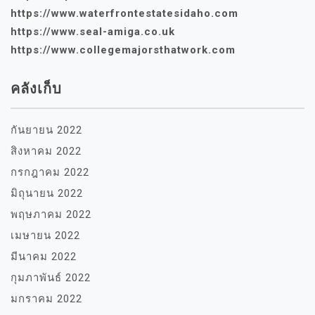
https://www.waterfrontestatesidaho.com
https://www.seal-amiga.co.uk
https://www.collegemajorsthatwork.com
คลังเก็บ
กันยายน 2022
สิงหาคม 2022
กรกฎาคม 2022
มิถุนายน 2022
พฤษภาคม 2022
เมษายน 2022
มีนาคม 2022
กุมภาพันธ์ 2022
มกราคม 2022