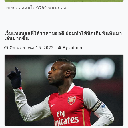
แทงบอลออนไลน์789 พนันบอล.
เว็บแทงบอลที่ได้ราคาบอลดี ย่อมทำให้นักเดิมพันหันมา
เล่นมากขึ้น
On
มกราคม 15, 2022
By
admin