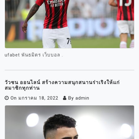
ufabet พันธมิตร เว็บบอล .
วัวชน ออนไลน์ สร้างความสนุกสนานร่าเริงให้แก่
สมาชิกทุกท่าน
On
มกราคม 18, 2022
By
admin