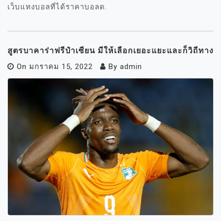
เว็บแทงบอลที่ได้ราคาบอลด.
สูตรบาคาร่าฟรีป๋าเซียน มีให้เลือกเยอะแยะและก็วิถีทาง
On
มกราคม 15, 2022
By
admin