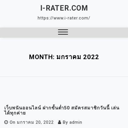
Skip
I-RATER.COM
to
https://www.i-rater.com/
content
Close
Menu
MONTH:
มกราคม 2022
เว็บพนันออนไลน์ ฝากขั้นต่ำ50 สมัครสมาชิกวันนี้ เล่น
ได้ทุกค่าย
On
มกราคม 20, 2022
By
admin