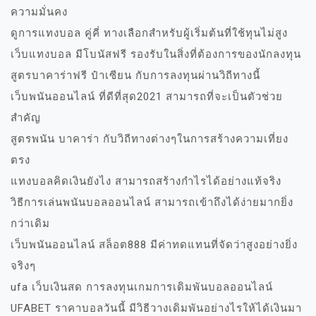
ความมั่นคง
ดูการแทงบอล คู่คี่ ทางเลือกสำหรับผู้เริ่มต้นที่ใช้ทุนไม่สูง
เว็บแทงบอล มีโบนัสฟรี รองรับในสิ่งที่ต้องการของนักลงทุน
สูตรบาคาร่าฟรี ป๋าเซียน กับการลงทุนผ่านวิถีทางนี้
เว็บพนันออนไลน์ ที่ดีที่สุด2021 สามารถที่จะเป็นตัวช่วย
สำคัญ
สูตรพนัน บาคาร่า กับวิถีทางต่างๆในการสร้างความเที่ยง
ตรง
แทงบอลคิดเงินยังไง สามารถสร้างกำไรได้อย่างแท้จริง
วิธีการเล่นพนันบอลออนไลน์ สามารถเข้าถึงได้ง่ายมากยิ่ง
กว่าเดิม
เว็บพนันออนไลน์ สล็อต888 มีค่าทดแทนที่จัดว่าสูงอย่างยิ่ง
จริงๆ
ufa เว็บเงินสด การลงทุนเกมการเดิมพันบอลออนไลน์
UFABET ราคาบอลวันนี้ มีวิธีวางเดิมพันอย่างไรให้ได้เงินมา