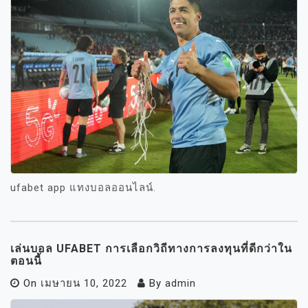
ufabet app แทงบอลออนไลน์.
เล่นบอล UFABET การเลือกวิถีทางการลงทุนที่ดีกว่าใน
ตอนนี้
On
เมษายน 10, 2022
By
admin