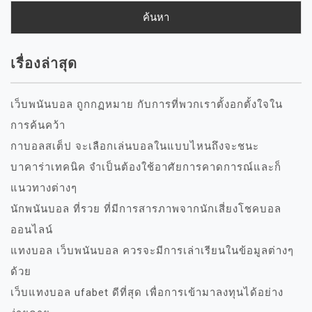
เรื่องล่าสุด
เว็บพนันบอล ถูกกฏหมาย กับการที่พวกเราตั้งอกตั้งใจใน
การค้นคว้า
กาบอลสเต็ป จะเลือกเล่นบอลในแบบไหนถึงจะชนะ
บาคาร่าเทคนิค จำเป็นต้องใช้อาศัยการคาดการณ์และก็
แนวทางต่างๆ
นักพนันบอล ที่รวย ที่มีการสารภาพจากนักเสี่ยงโชคบอล
ออนไลน์
แทงบอล เว็บพนันบอล ควรจะมีการเล่าเรียนในข้อมูลต่างๆ
ด้วย
เว็บแทงบอล ufabet ดีที่สุด เพื่อการเข้ามาลงทุนได้อย่าง