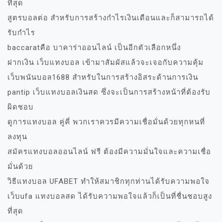
ที่สุด
สูตรบอลต่อ สำหรับการสร้างกำไรเงินเดือนและก็สามารถได้
รับกำไร
baccaratคือ บาคาร่าออนไลน์ เป็นอีกตัวเลือกหนึ่ง
ฝากเงิน เว็บแทงบอล เข้ามาสัมผัสแล้วจะเจอกับความคุ้ม
เว็บพนันบอล1688 สำหรับในการสร้างอิสระด้านการเงิน
pantip เว็บแทงบอลเงินสด ซึ่งจะเป็นการสร้างหน้าที่ต้องรับ
ผิดชอบ
ดูการแทงบอล คู่คี่ พวกเราควรมีความเชื่อมั่นด้วยทุกหนที่
ลงทุน
สมัครแทงบอลออนไลน์ ฟรี ต้องมีความมั่นใจและความเชื่อ
มั่นด้วย
วิธีแทงบอล UFABET ทำให้สมาชิกทุกท่านได้รับความพอใจ
เว็บufa แทงบอลสด ได้รับความพอใจแล้วก็เป็นที่ชื่นชอบสูง
ที่สุด