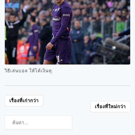
วิธีเล่นบอล ให้ได้เงินทุ.
เมนู
เรื่องที่เก่ากว่า
เรื่องที่ใหม่กว่า
นำทาง
เรื่อง
ค้นหา
สำหรับ: