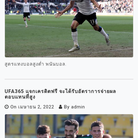
สูตรแทงบอลสูงต่ำ พนันบอล.
UFA365 แจกเครดิตฟรี จะได้รับอัตราการจ่ายผล
ตอบแทนที่สูง
On
เมษายน 2, 2022
By
admin