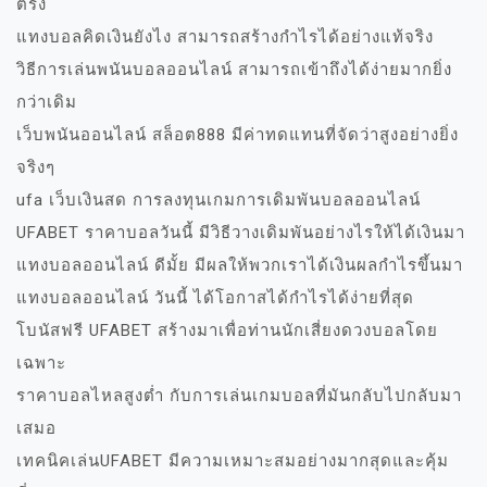
ตรง
แทงบอลคิดเงินยังไง สามารถสร้างกำไรได้อย่างแท้จริง
วิธีการเล่นพนันบอลออนไลน์ สามารถเข้าถึงได้ง่ายมากยิ่ง
กว่าเดิม
เว็บพนันออนไลน์ สล็อต888 มีค่าทดแทนที่จัดว่าสูงอย่างยิ่ง
จริงๆ
ufa เว็บเงินสด การลงทุนเกมการเดิมพันบอลออนไลน์
UFABET ราคาบอลวันนี้ มีวิธีวางเดิมพันอย่างไรให้ได้เงินมา
แทงบอลออนไลน์ ดีมั้ย มีผลให้พวกเราได้เงินผลกำไรขึ้นมา
แทงบอลออนไลน์ วันนี้ ได้โอกาสได้กำไรได้ง่ายที่สุด
โบนัสฟรี UFABET สร้างมาเพื่อท่านนักเสี่ยงดวงบอลโดย
เฉพาะ
ราคาบอลไหลสูงต่ำ กับการเล่นเกมบอลที่มันกลับไปกลับมา
เสมอ
เทคนิคเล่นUFABET มีความเหมาะสมอย่างมากสุดและคุ้ม