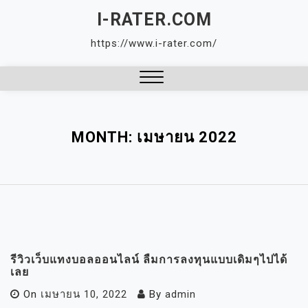
Skip
I-RATER.COM
to
https://www.i-rater.com/
content
Close
Menu
MONTH:
เมษายน 2022
รีวิวเว็บแทงบอลออนไลน์ ลืมการลงทุนแบบเดิมๆไปได้
เลย
On
เมษายน 10, 2022
By
admin