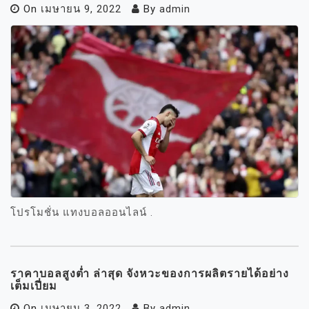
On
เมษายน 9, 2022
By
admin
โปรโมชั่น แทงบอลออนไลน์ .
ราคาบอลสูงต่ำ ล่าสุด จังหวะของการผลิตรายได้อย่าง
เต็มเปี่ยม
On
เมษายน 3, 2022
By
admin