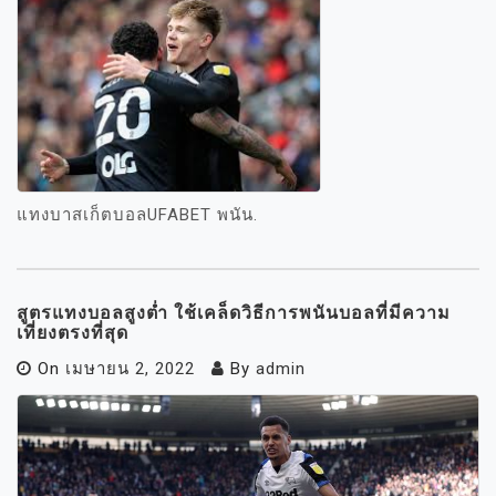
แทงบาสเก็ตบอลUFABET พนัน.
สูตรแทงบอลสูงต่ำ ใช้เคล็ดวิธีการพนันบอลที่มีความ
เที่ยงตรงที่สุด
On
เมษายน 2, 2022
By
admin