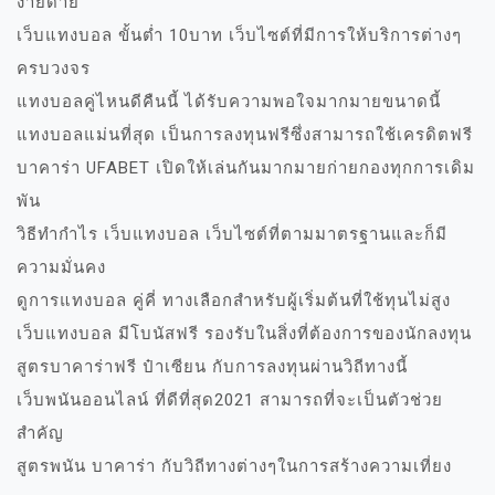
ง่ายดาย
เว็บแทงบอล ขั้นต่ำ 10บาท เว็บไซต์ที่มีการให้บริการต่างๆ
ครบวงจร
แทงบอลคู่ไหนดีคืนนี้ ได้รับความพอใจมากมายขนาดนี้
แทงบอลแม่นที่สุด เป็นการลงทุนฟรีซึ่งสามารถใช้เครดิตฟรี
บาคาร่า UFABET เปิดให้เล่นกันมากมายก่ายกองทุกการเดิม
พัน
วิธีทำกำไร เว็บแทงบอล เว็บไซต์ที่ตามมาตรฐานและก็มี
ความมั่นคง
ดูการแทงบอล คู่คี่ ทางเลือกสำหรับผู้เริ่มต้นที่ใช้ทุนไม่สูง
เว็บแทงบอล มีโบนัสฟรี รองรับในสิ่งที่ต้องการของนักลงทุน
สูตรบาคาร่าฟรี ป๋าเซียน กับการลงทุนผ่านวิถีทางนี้
เว็บพนันออนไลน์ ที่ดีที่สุด2021 สามารถที่จะเป็นตัวช่วย
สำคัญ
สูตรพนัน บาคาร่า กับวิถีทางต่างๆในการสร้างความเที่ยง