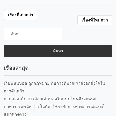
เมนู
เรื่องที่เก่ากว่า
เรื่องที่ใหม่กว่า
นำทาง
เรื่อง
ค้นหา
สำหรับ:
เรื่องล่าสุด
เว็บพนันบอล ถูกกฏหมาย กับการที่พวกเราตั้งอกตั้งใจใน
การค้นคว้า
กาบอลสเต็ป จะเลือกเล่นบอลในแบบไหนถึงจะชนะ
บาคาร่าเทคนิค จำเป็นต้องใช้อาศัยการคาดการณ์และก็
แนวทางต่างๆ