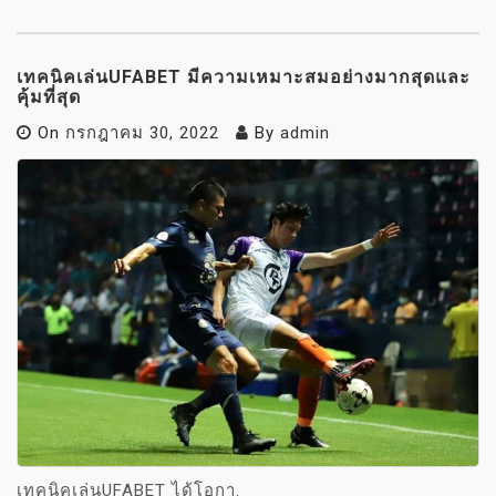
เทคนิคเล่นUFABET มีความเหมาะสมอย่างมากสุดและ
คุ้มที่สุด
On
กรกฎาคม 30, 2022
By
admin
เทคนิคเล่นUFABET ได้โอกา.