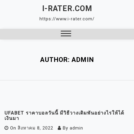
Skip
I-RATER.COM
to
https://www.i-rater.com/
content
Close
Menu
AUTHOR:
ADMIN
UFABET ราคาบอลวันนี้ มีวิธีวางเดิมพันอย่างไรให้ได้
เงินมา
On
สิงหาคม 8, 2022
By
admin