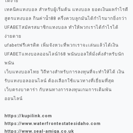
ได้ง่าย
เทคนิคแทงบอล สำหรับผู้เริ่มต้น แทงบอล ยอดเงินผลกำไรดี
สูตรแทงบอล กินค่าน้ำ88 ครึ่งควบลูกมันได้กำไรมากยิ่งกว่า
UFABETสมัครสมาชิกแทงบอล ทำให้พวกเราได้กำไรได้
ง่ายดาย
ufabetฟรีเครดิต เพิ่มจังหวะที่พวกเราจะเล่นแล้วได้เงิน
UFABETแทงบอลออนไลน์168 พนันบอลให้มั่งคั่งสำหรับนัก
พนัน
เว็บแทงบอลไทย วิถีทางสำหรับการลงทุนที่จะทำให้ได้ เงิน
รับแทงบอลออนไลน์ ต้องเลือกใช้แนวทางที่เยี่ยมที่สุด
เว็บตรงบาคาร่า กับหนทางการลงทุนเกมการเดิมพัน
ออนไลน์
https://kupilink.com
https://www.waterfrontestatesidaho.com
https://www.seal-amiga.co.uk