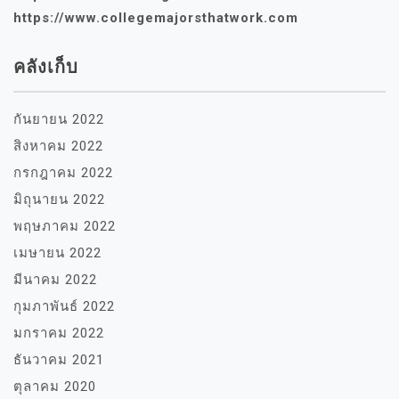
https://www.collegemajorsthatwork.com
คลังเก็บ
กันยายน 2022
สิงหาคม 2022
กรกฎาคม 2022
มิถุนายน 2022
พฤษภาคม 2022
เมษายน 2022
มีนาคม 2022
กุมภาพันธ์ 2022
มกราคม 2022
ธันวาคม 2021
ตุลาคม 2020