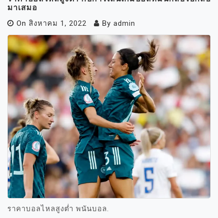
มาเสมอ
On
สิงหาคม 1, 2022
By
admin
ราคาบอลไหลสูงต่ำ พนันบอล.