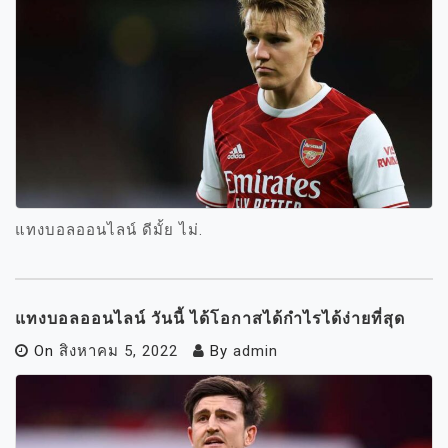
แทงบอลออนไลน์ ดีมั้ย ไม่.
แทงบอลออนไลน์ วันนี้ ได้โอกาสได้กำไรได้ง่ายที่สุด
On
สิงหาคม 5, 2022
By
admin